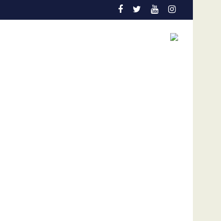
ños
n el Colo Colo de Chile
Gobierno y oposición de Venezuela instalan un pr