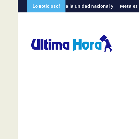
Saltar
lama a la unidad nacional y advierte sobre riesgos de divisione
Meta es condenada a pagar 567 mi
Lo noticioso!
al
contenido