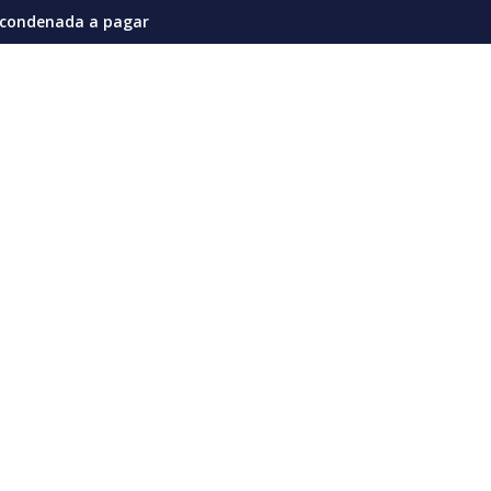
s en la actual coyuntura
llones de dólares por afectaciones a la salud mental de los ni
Vozinha genera furor en su presentación e