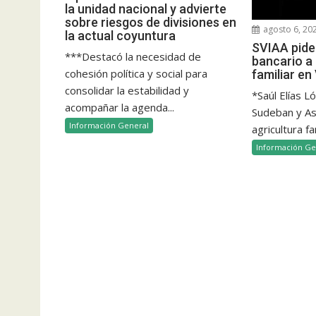
la unidad nacional y advierte
sobre riesgos de divisiones en
agosto 6, 20
la actual coyuntura
SVIAA pide 
***Destacó la necesidad de
bancario a 
cohesión política y social para
familiar e
consolidar la estabilidad y
*Saúl Elías L
acompañar la agenda...
Sudeban y Aso
Información General
agricultura fam
Información Ge