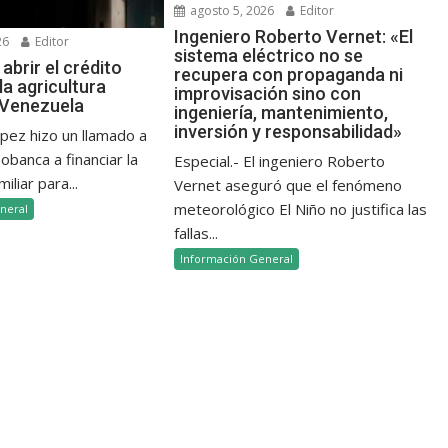
agosto 5, 2026
Editor
Ingeniero Roberto Vernet: «El
26
Editor
sistema eléctrico no se
abrir el crédito
recupera con propaganda ni
la agricultura
improvisación sino con
n Venezuela
ingeniería, mantenimiento,
inversión y responsabilidad»
ópez hizo un llamado a
banca a financiar la
Especial.- El ingeniero Roberto
iliar para...
Vernet aseguró que el fenómeno
meteorológico El Niño no justifica las
neral
fallas...
Información General