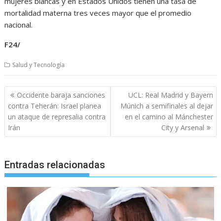
mujeres blancas y en Estados Unidos tienen una tasa de
mortalidad materna tres veces mayor que el promedio
nacional.
F24/
Salud y Tecnología
Navegación
Occidente baraja sanciones
UCL: Real Madrid y Bayern
de
contra Teherán: Israel planea
Múnich a semifinales al dejar
entradas
un ataque de represalia contra
en el camino al Mánchester
Irán
City y Arsenal
Entradas relacionadas