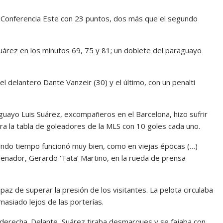
la Conferencia Este con 23 puntos, dos más que el segundo
e Suárez en los minutos 69, 75 y 81; un doblete del paraguayo
l delantero Dante Vanzeir (30) y el último, con un penalti
guayo Luis Suárez, excompañeros en el Barcelona, hizo sufrir
hora la tabla de goleadores de la MLS con 10 goles cada uno.
gundo tiempo funcionó muy bien, como en viejas épocas (…)
renador, Gerardo ‘Tata’ Martino, en la rueda de prensa
az de superar la presión de los visitantes. La pelota circulaba
masiado lejos de las porterías.
 derecha. Delante, Suárez tiraba desmarques y se fajaba con