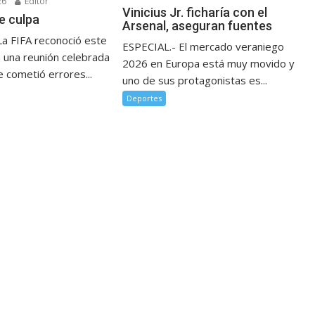
26
Editor
Vinicius Jr. ficharía con el
e culpa
Arsenal, aseguran fuentes
La FIFA reconoció este
ESPECIAL.- El mercado veraniego
n una reunión celebrada
2026 en Europa está muy movido y
 cometió errores...
uno de sus protagonistas es...
Deportes