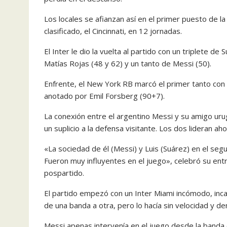
Los locales se afianzan así en el primer puesto de 
clasificado, el Cincinnati, en 12 jornadas.
El Inter le dio la vuelta al partido con un triplete d
Matías Rojas (48 y 62) y un tanto de Messi (50).
Enfrente, el New York RB marcó el primer tanto con e
anotado por Emil Forsberg (90+7).
La conexión entre el argentino Messi y su amigo uru
un suplicio a la defensa visitante. Los dos lideran a
«La sociedad de él (Messi) y Luis (Suárez) en el se
Fueron muy influyentes en el juego», celebró su ent
pospartido.
El partido empezó con un Inter Miami incómodo, incap
de una banda a otra, pero lo hacía sin velocidad y de
Messi apenas intervenía en el juego desde la banda