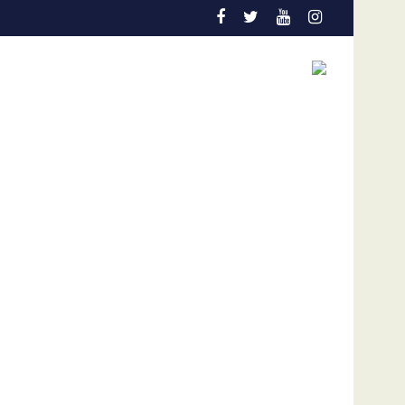
ctual coyuntura
e dólares por afectaciones a la salud mental de los niños
Vozinha genera furor en su presentación en el Colo