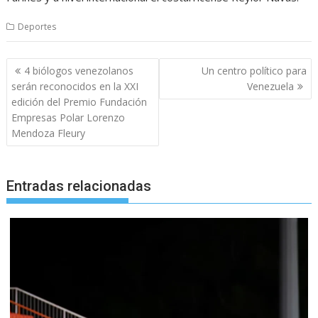
Deportes
Navegación
4 biólogos venezolanos
Un centro político para
de
serán reconocidos en la XXI
Venezuela
entradas
edición del Premio Fundación
Empresas Polar Lorenzo
Mendoza Fleury
Entradas relacionadas