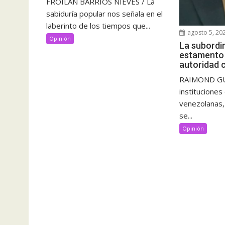
FROILÁN BARRIOS NIEVES / La
sabiduría popular nos señala en el
laberinto de los tiempos que...
agosto 5, 20
Opinión
La subordi
estamento m
autoridad c
RAIMOND GUT
instituciones
venezolanas, l
se...
Opinión