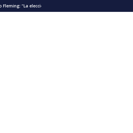
ntes”
ión presidencial debería pautarse para diciembre de 2028”
Cáncer de pulmón en Venezuela: la de