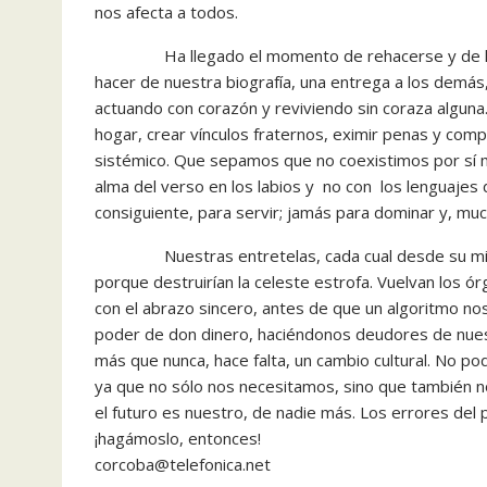
nos afecta a todos.
Ha llegado el momento de rehacerse y de hacer
hacer de nuestra biografía, una entrega a los demás
actuando con corazón y reviviendo sin coraza algun
hogar, crear vínculos fraternos, eximir penas y com
sistémico. Que sepamos que no coexistimos por sí 
alma del verso en los labios y no con los lenguajes 
consiguiente, para servir; jamás para dominar y, mucho
Nuestras entretelas, cada cual desde su misión
porque destruirían la celeste estrofa. Vuelvan los ór
con el abrazo sincero, antes de que un algoritmo no
poder de don dinero, haciéndonos deudores de nues
más que nunca, hace falta, un cambio cultural. No p
ya que no sólo nos necesitamos, sino que también 
el futuro es nuestro, de nadie más. Los errores del 
¡hagámoslo, entonces!
corcoba@telefonica.net