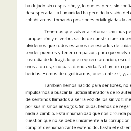
ha dejado sin respiración; y, lo que es peor, sin con
desesperada. La humanidad ha perdido la visión del e
cohabitarnos, tomando posiciones privilegiadas la apa
Tenemos que volver a retomar caminos perdidos,
composición y el verbo, salido de nuestro fuero in
olvidemos que todos estamos necesitados de cuidad
tender puentes y tener compasión, para que vuelva 
custodia de lo frágil, lo que requiere atención, es
unos a otros, sino para darnos vida. No hay otra que 
heridas. Hemos de dignificarnos, pues, entre sí; y, 
También hemos nacido para ser libres, no escl
impulsarnos a buscar la justicia liberadora de lo au
de sentirnos llamados a ser la voz de los sin voz; 
por sus mismos análogos. Sin duda, hemos de regar
nada a cambio. Esta inhumanidad que nos circunda po
cuestión que no se debe únicamente a la corrupción 
complot deshumanizante extendido, hasta el extremo