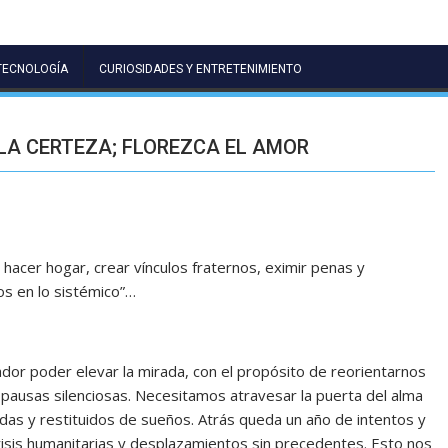
TECNOLOGÍA
CURIOSIDADES Y ENTRETENIMIENTO
LA CERTEZA; FLOREZCA EL AMOR
acer hogar, crear vínculos fraternos, eximir penas y
s en lo sistémico”…
poder elevar la mirada, con el propósito de reorientarnos
 y pausas silenciosas. Necesitamos atravesar la puerta del alma
as y restituidos de sueños. Atrás queda un año de intentos y
risis humanitarias y desplazamientos sin precedentes. Esto nos