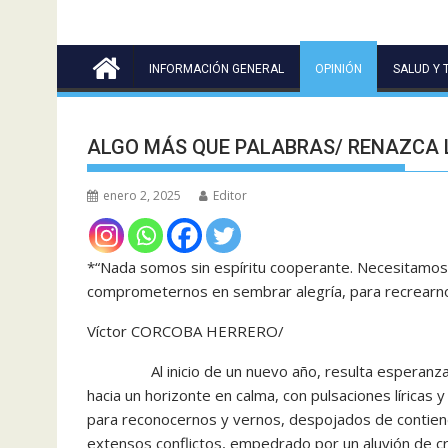
INFORMACIÓN GENERAL
OPINIÓN
SALUD Y 
ALGO MÁS QUE PALABRAS/ RENAZCA 
enero 2, 2025
Editor
*“Nada somos sin espíritu cooperante. Necesitamos h
comprometernos en sembrar alegría, para recrearno
Víctor CORCOBA HERRERO/
Al inicio de un nuevo año, resulta esperanzador 
hacia un horizonte en calma, con pulsaciones líricas
para reconocernos y vernos, despojados de contiend
extensos conflictos, empedrado por un aluvión de c