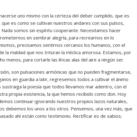
se uno mismo con la certeza del deber cumplido, que es
, que es como se cultivan nuestros andares con sus pulsos,
a. Nada somos sin espíritu cooperante. Necesitamos hacer
prometernos en sembrar alegría, para recrearnos en lo
mismos, precisamos sentirnos cercanos los humanos, con el
de la maldad que nos trituran la mística amorosa. Estamos, por
 menos, para cortarle las líricas alas del aire a ningún ser.
, son pulsaciones armónicas que no pueden fragmentarse,
ganos en guardia a latir, regresemos todos a cultivar el ánimo
s sustraiga la poesía que todos llevamos mar adentro, con el
tra propia existencia, la que hemos recibido como don. Hoy
odemos continuar ignorando nuestros propios lazos naturales,
nos debemos los unos a los otros. Pensemos, una vez más, que
pasado ahí están como testimonio. Rectificar es de sabios;