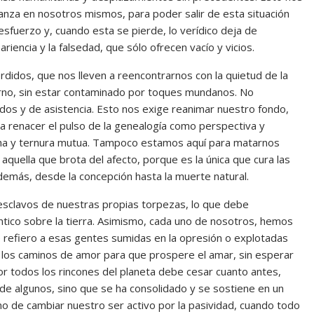
fianza en nosotros mismos, para poder salir de esta situación
sfuerzo y, cuando esta se pierde, lo verídico deja de
riencia y la falsedad, que sólo ofrecen vacío y vicios.
 que nos lleven a reencontrarnos con la quietud de la
terno, sin estar contaminado por toques mundanos. No
os y de asistencia. Esto nos exige reanimar nuestro fondo,
a renacer el pulso de la genealogía como perspectiva y
cucha y ternura mutua. Tampoco estamos aquí para matarnos
aquella que brota del afecto, porque es la única que cura las
además, desde la concepción hasta la muerte natural.
avos de nuestras propias torpezas, lo que debe
téntico sobre la tierra. Asimismo, cada uno de nosotros, hemos
me refiero a esas gentes sumidas en la opresión o explotadas
 los caminos de amor para que prospere el amar, sin esperar
r todos los rincones del planeta debe cesar cuanto antes,
de algunos, sino que se ha consolidado y se sostiene en un
 de cambiar nuestro ser activo por la pasividad, cuando todo