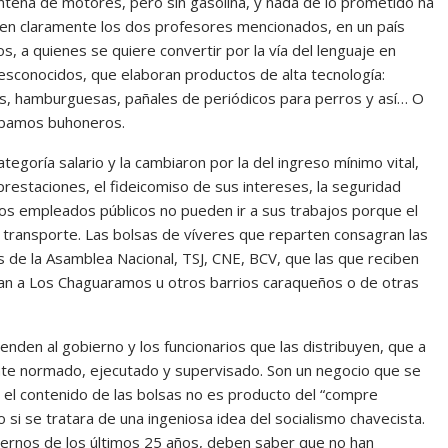
ntena de motores, pero sin gasolina, y nada de lo prometido ha
icen claramente los dos profesores mencionados, en un país
 a quienes se quiere convertir por la vía del lenguaje en
conocidos, que elaboran productos de alta tecnología:
s, hamburguesas, pañales de periódicos para perros y así… O
ábamos buhoneros.
ategoría salario y la cambiaron por la del ingreso mínimo vital,
restaciones, el fideicomiso de sus intereses, la seguridad
. Los empleados públicos no pueden ir a sus trabajos porque el
l transporte. Las bolsas de víveres que reparten consagran las
as de la Asamblea Nacional, TSJ, CNE, BCV, que las que reciben
gan a Los Chaguaramos u otros barrios caraqueños o de otras
nden al gobierno y los funcionarios que las distribuyen, que a
nte normado, ejecutado y supervisado. Son un negocio que se
 el contenido de las bolsas no es producto del “compre
i se tratara de una ingeniosa idea del socialismo chavecista.
iernos de los últimos 25 años, deben saber que no han