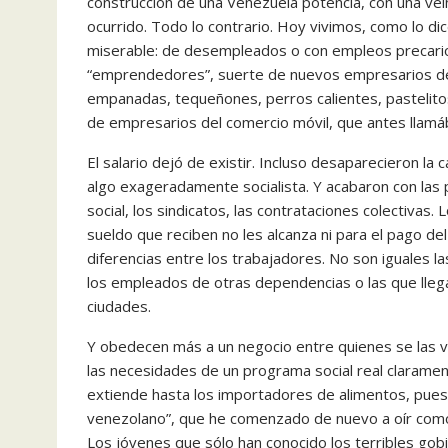
construcción de una Venezuela potencia, con una vei
ocurrido. Todo lo contrario. Hoy vivimos, como lo d
miserable: de desempleados o con empleos precarios,
“emprendedores”, suerte de nuevos empresarios des
empanadas, tequeñones, perros calientes, pastelito
de empresarios del comercio móvil, que antes llam
El salario dejó de existir. Incluso desaparecieron la c
algo exageradamente socialista. Y acabaron con las p
social, los sindicatos, las contrataciones colectivas
sueldo que reciben no les alcanza ni para el pago de
diferencias entre los trabajadores. No son iguales l
los empleados de otras dependencias o las que lle
ciudades.
Y obedecen más a un negocio entre quienes se las ve
las necesidades de un programa social real clarame
extiende hasta los importadores de alimentos, pues
venezolano”, que he comenzado de nuevo a oír como s
Los jóvenes que sólo han conocido los terribles gob