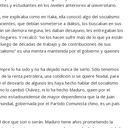
ntes y estudiantes en los niveles anteriores al universitario.
 me explicaba como en Italia, ella conoció algo del socialismo
pacientes, que debían someterse a diálisis, los buscaban en sus
izaban sin demora ninguna, les daban desayuno, les entregaban los
ogares. Y recalcó: “no los hacen sufrir más de lo que ya están
, luego de décadas de trabajo y de contribuciones de sus
socialismo” es una mentira mantenida por el gobierno y quienes
empre lo ha sido y no ha dejado nunca de serlo. Sólo tenemos
e la renta petrolera, una condición si se quiere feudal, para
el desvarío de algunos les haya hecho hablar del socialismo
no lo cambió Chávez, ni lo ha hecho Maduro, quien por el
alismo estadounidense de mayor dependencia que la de Juan
undial, gobernada por el Partido Comunista chino, es un país
l dice que son o serán. Maduro tiene años prometiendo la