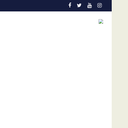
tual coyuntura
 dólares por afectaciones a la salud mental de los niños
Vozinha genera furor en su presentación en el Colo