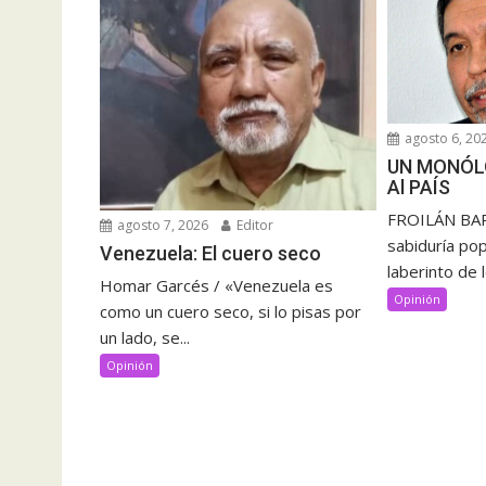
agosto 6, 20
UN MONÓL
Al PAÍS
FROILÁN BAR
agosto 7, 2026
Editor
sabiduría pop
Venezuela: El cuero seco
laberinto de 
Homar Garcés / «Venezuela es
Opinión
como un cuero seco, si lo pisas por
un lado, se...
Opinión