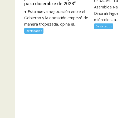
CSRACAS.- La
para diciembre de 2028”
Asamblea Nac
● Esta nueva negociación entre el
Dinorah Figu
Gobierno y la oposición empezó de
miércoles, a..
manera tropezada, opina el...
Destacados
Destacados