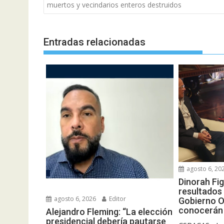
de
muertos y vecindarios enteros destruidos
entradas
Entradas relacionadas
agosto 6, 20
Dinorah Fi
resultados 
agosto 6, 2026
Editor
Gobierno O
conocerán 
Alejandro Fleming: “La elección
presidencial debería pautarse