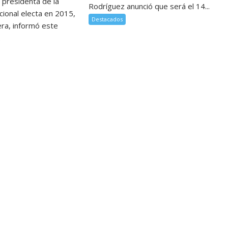
 presidenta de la
Rodríguez anunció que será el 14...
ional electa en 2015,
Destacados
era, informó este
.