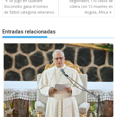
Se jugó en Guanare:
Registrados 170 casos de
de
Boconoíto gana el torneo
cólera con 15 muertes en
entradas
de fútbol categoría veteranos
Angola, África
Entradas relacionadas