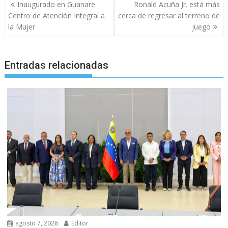
Navegación
Inaugurado en Guanare
Ronald Acuña Jr. está más
de
Centro de Atención Integral a
cerca de regresar al terreno de
entradas
la Mujer
juego
Entradas relacionadas
agosto 7, 2026
Editor