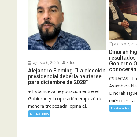
agosto 6, 20
Dinorah Fi
resultados 
agosto 6, 2026
Editor
Gobierno O
conocerán 
Alejandro Fleming: “La elección
presidencial debería pautarse
CSRACAS.- La
para diciembre de 2028”
Asamblea Nac
● Esta nueva negociación entre el
Dinorah Figu
Gobierno y la oposición empezó de
miércoles, a..
manera tropezada, opina el...
Destacados
Destacados