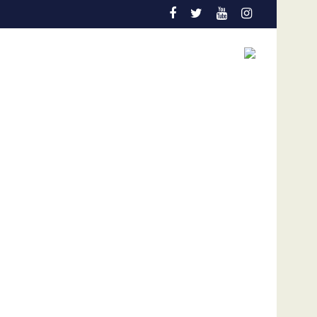
cial debería pautarse para diciembre de 2028”
Cáncer de pulmón en Venezuela: la detección temp