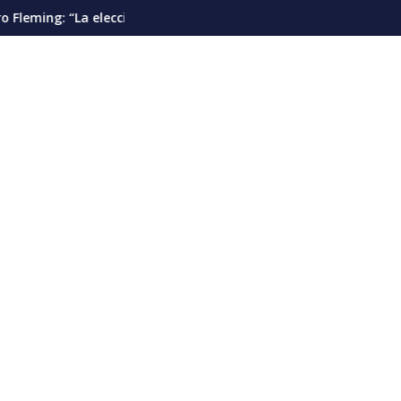
s”
 presidencial debería pautarse para diciembre de 2028”
Cáncer de pulmón en Venezuela: la dete