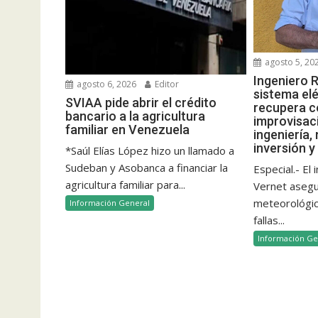
agosto 5, 20
Ingeniero R
agosto 6, 2026
Editor
sistema elé
SVIAA pide abrir el crédito
recupera c
bancario a la agricultura
improvisac
familiar en Venezuela
ingeniería,
inversión y
*Saúl Elías López hizo un llamado a
Sudeban y Asobanca a financiar la
Especial.- El
agricultura familiar para...
Vernet aseg
meteorológico
Información General
fallas...
Información Ge