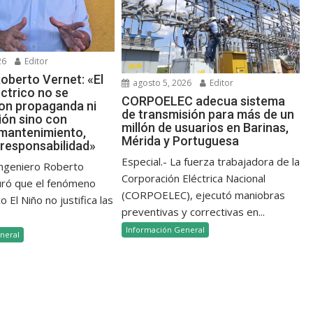
26
Editor
oberto Vernet: «El
agosto 5, 2026
Editor
ctrico no se
CORPOELEC adecua sistema
on propaganda ni
de transmisión para más de un
ión sino con
millón de usuarios en Barinas,
 mantenimiento,
Mérida y Portuguesa
 responsabilidad»
Especial.- La fuerza trabajadora de la
 ingeniero Roberto
Corporación Eléctrica Nacional
uró que el fenómeno
(CORPOELEC), ejecutó maniobras
 El Niño no justifica las
preventivas y correctivas en...
Información General
neral