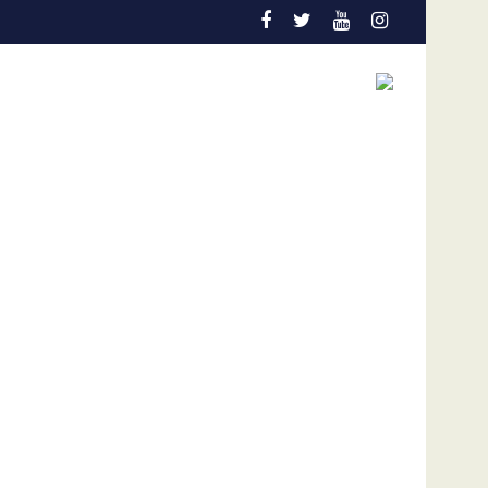
cción temprana es la gran aliada para salvar vidas
Admisión de culpa