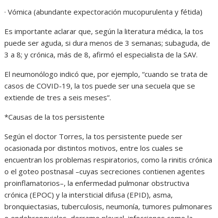
· Vómica (abundante expectoración mucopurulenta y fétida)
Es importante aclarar que, según la literatura médica, la tos
puede ser aguda, si dura menos de 3 semanas; subaguda, de
3 a 8; y crónica, más de 8, afirmó el especialista de la SAV.
El neumonólogo indicó que, por ejemplo, “cuando se trata de
casos de COVID-19, la tos puede ser una secuela que se
extiende de tres a seis meses”.
*Causas de la tos persistente
Según el doctor Torres, la tos persistente puede ser
ocasionada por distintos motivos, entre los cuales se
encuentran los problemas respiratorios, como la rinitis crónica
o el goteo postnasal –cuyas secreciones contienen agentes
proinflamatorios–, la enfermedad pulmonar obstructiva
crónica (EPOC) y la intersticial difusa (EPID), asma,
bronquiectasias, tuberculosis, neumonía, tumores pulmonares
o endobronquiales, derrame pleural, infecciones como la