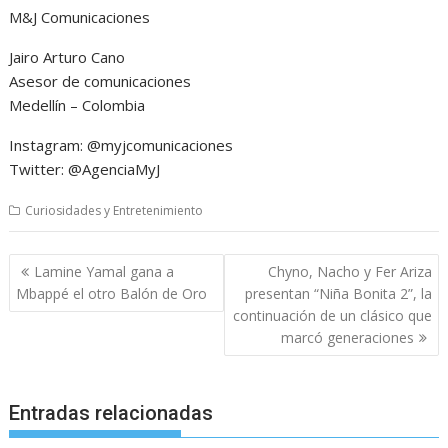
M&J Comunicaciones
Jairo Arturo Cano
Asesor de comunicaciones
Medellín – Colombia
Instagram: @myjcomunicaciones
Twitter: @AgenciaMyJ
Curiosidades y Entretenimiento
Navegación
Lamine Yamal gana a
Chyno, Nacho y Fer Ariza
de
Mbappé el otro Balón de Oro
presentan “Niña Bonita 2”, la
entradas
continuación de un clásico que
marcó generaciones
Entradas relacionadas