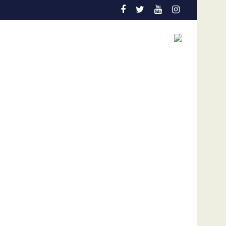
ctual coyuntura
e dólares por afectaciones a la salud mental de los niños
Vozinha genera furor en su presentación en el Colo