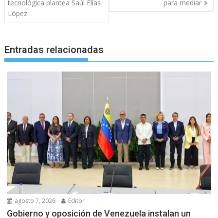
entradas
tecnológica plantea Saúl Elías
para mediar
López
Entradas relacionadas
agosto 7, 2026
Editor
Gobierno y oposición de Venezuela instalan un