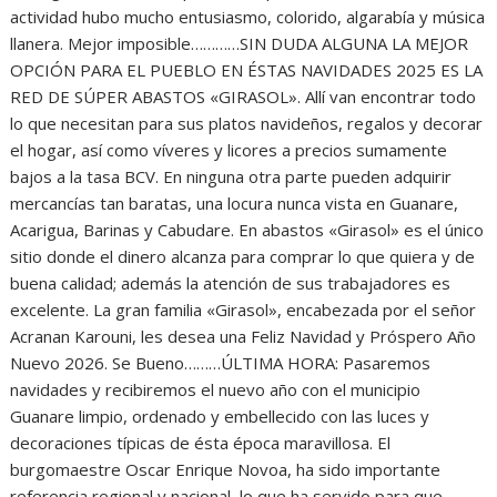
actividad hubo mucho entusiasmo, colorido, algarabía y música
llanera. Mejor imposible…………SIN DUDA ALGUNA LA MEJOR
OPCIÓN PARA EL PUEBLO EN ÉSTAS NAVIDADES 2025 ES LA
RED DE SÚPER ABASTOS «GIRASOL». Allí van encontrar todo
lo que necesitan para sus platos navideños, regalos y decorar
el hogar, así como víveres y licores a precios sumamente
bajos a la tasa BCV. En ninguna otra parte pueden adquirir
mercancías tan baratas, una locura nunca vista en Guanare,
Acarigua, Barinas y Cabudare. En abastos «Girasol» es el único
sitio donde el dinero alcanza para comprar lo que quiera y de
buena calidad; además la atención de sus trabajadores es
excelente. La gran familia «Girasol», encabezada por el señor
Acranan Karouni, les desea una Feliz Navidad y Próspero Año
Nuevo 2026. Se Bueno………ÚLTIMA HORA: Pasaremos
navidades y recibiremos el nuevo año con el municipio
Guanare limpio, ordenado y embellecido con las luces y
decoraciones típicas de ésta época maravillosa. El
burgomaestre Oscar Enrique Novoa, ha sido importante
referencia regional y nacional, lo que ha servido para que