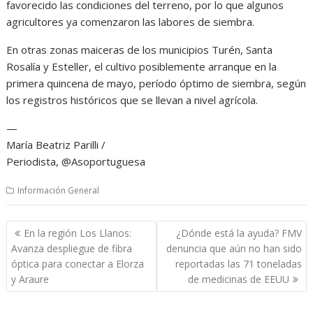
favorecido las condiciones del terreno, por lo que algunos
agricultores ya comenzaron las labores de siembra.
En otras zonas maiceras de los municipios Turén, Santa
Rosalía y Esteller, el cultivo posiblemente arranque en la
primera quincena de mayo, período óptimo de siembra, según
los registros históricos que se llevan a nivel agrícola.
—
María Beatriz Parilli /
Periodista, @Asoportuguesa
Información General
Navegación
En la región Los Llanos:
¿Dónde está la ayuda? FMV
de
Avanza despliegue de fibra
denuncia que aún no han sido
entradas
óptica para conectar a Elorza
reportadas las 71 toneladas
y Araure
de medicinas de EEUU