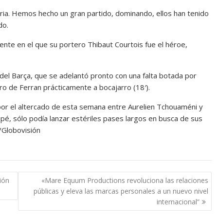
oria. Hemos hecho un gran partido, dominando, ellos han tenido
do.
ente en el que su portero Thibaut Courtois fue el héroe,
el Barça, que se adelantó pronto con una falta botada por
iro de Ferran prácticamente a bocajarro (18′).
 por el altercado de esta semana entre Aurelien Tchouaméni y
pé, sólo podía lanzar estériles pases largos en busca de sus
 /Globovisión
ión
«Mare Equum Productions revoluciona las relaciones
públicas y eleva las marcas personales a un nuevo nivel
internacional”