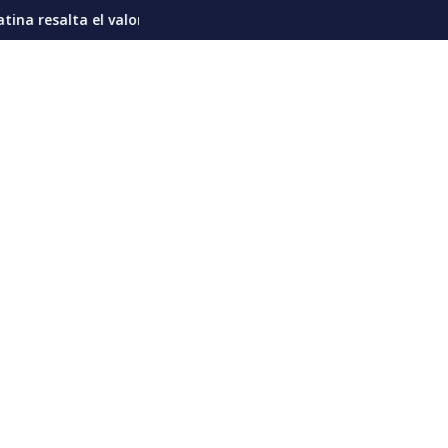
e riesgo de “prolongar el poder” del Ejecutivo
 la proteína en la nutrición diaria del venezolano
Sub21 dorada