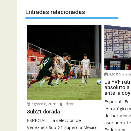
Entradas relacionadas
agosto 8, 20
La FVF rati
absoluto a 
ante la coy
Especial.- E
agosto 8, 2026
Editor
estratégico 
Sub21 dorada
deliberacione
ESPECIAL.- La selección de
asociado inte
Venezuela Sub-21 superó a México
Federación...