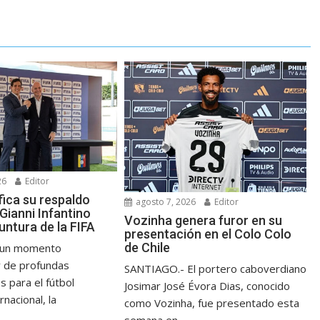
26
Editor
fica su respaldo
agosto 7, 2026
Editor
Gianni Infantino
Vozinha genera furor en su
untura de la FIFA
presentación en el Colo Colo
de Chile
n un momento
y de profundas
SANTIAGO.- El portero caboverdiano
s para el fútbol
Josimar José Évora Dias, conocido
rnacional, la
como Vozinha, fue presentado esta
semana en...