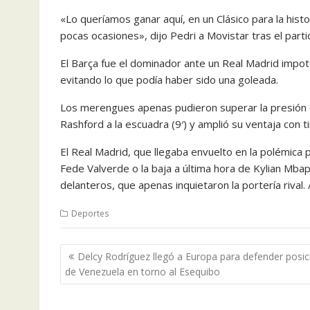
«Lo queríamos ganar aquí, en un Clásico para la hist
pocas ocasiones», dijo Pedri a Movistar tras el parti
El Barça fue el dominador ante un Real Madrid impot
evitando lo que podía haber sido una goleada.
Los merengues apenas pudieron superar la presión d
Rashford a la escuadra (9′) y amplió su ventaja con t
El Real Madrid, que llegaba envuelto en la polémica
Fede Valverde o la baja a última hora de Kylian Mbap
delanteros, que apenas inquietaron la portería rival.
Deportes
Navegación
Delcy Rodríguez llegó a Europa para defender posic
de
de Venezuela en torno al Esequibo
entradas