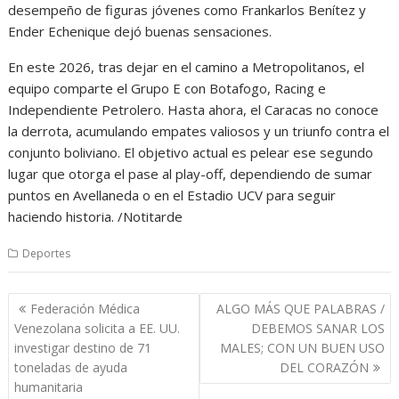
desempeño de figuras jóvenes como Frankarlos Benítez y
Ender Echenique dejó buenas sensaciones.
En este 2026, tras dejar en el camino a Metropolitanos, el
equipo comparte el Grupo E con Botafogo, Racing e
Independiente Petrolero. Hasta ahora, el Caracas no conoce
la derrota, acumulando empates valiosos y un triunfo contra el
conjunto boliviano. El objetivo actual es pelear ese segundo
lugar que otorga el pase al play-off, dependiendo de sumar
puntos en Avellaneda o en el Estadio UCV para seguir
haciendo historia. /Notitarde
Deportes
Navegación
Federación Médica
ALGO MÁS QUE PALABRAS /
de
Venezolana solicita a EE. UU.
DEBEMOS SANAR LOS
entradas
investigar destino de 71
MALES; CON UN BUEN USO
toneladas de ayuda
DEL CORAZÓN
humanitaria