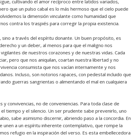
gue, cultivando el amor recíproco entre latidos variados,
pero que un pulso cabal es lo más hermoso que el cielo puede
 olvidemos la dimensión vinculante como humanidad que
os contra los traspiés para corregir la propia existencia.
, sino a través del espíritu donante. Un buen propósito, es
 derecho y un deber, al menos para que el maligno nos
 vigilantes de nuestros corazones y de nuestras vidas. Cada
ar, pero que nos aniquilan, coartan nuestra libertad y no
rvivencia consumista que nos vacían internamente y nos
ndanos. Incluso, son notorios rapaces, con pedestal incluido que
brando guerras sangrientas o alimentando el mal en cualquiera
y convivencias, no de conveniencias. Para toda clase de
 tiempo y el silencio. Un ser prudente sabe prevenirlo, uno
abio, sabe asimismo discernir, abriendo paso a la concordia. En
se unen a un espíritu inherente contemplativo, que rompe la
os refugio en la inspiración del verso. Es esta embellecedora