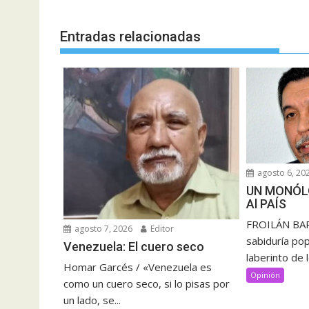
entradas
Entradas relacionadas
agosto 6, 20
UN MONÓL
Al PAÍS
FROILÁN BAR
agosto 7, 2026
Editor
sabiduría pop
Venezuela: El cuero seco
laberinto de 
Homar Garcés / «Venezuela es
Opinión
como un cuero seco, si lo pisas por
un lado, se...