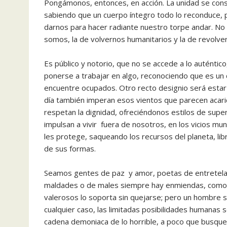
Pongámonos, entonces, en acción. La unidad se consi
sabiendo que un cuerpo íntegro todo lo reconduce, 
darnos para hacer radiante nuestro torpe andar. No
somos, la de volvernos humanitarios y la de revolvern
Es público y notorio, que no se accede a lo auténtico
ponerse a trabajar en algo, reconociendo que es un
encuentre ocupados. Otro recto designio será estar
día también imperan esos vientos que parecen acarici
respetan la dignidad, ofreciéndonos estilos de supe
impulsan a vivir fuera de nosotros, en los vicios mu
les protege, saqueando los recursos del planeta, li
de sus formas.
Seamos gentes de paz y amor, poetas de entretelas 
maldades o de males siempre hay enmiendas, como el
valerosos lo soporta sin quejarse; pero un hombre s
cualquier caso, las limitadas posibilidades humanas 
cadena demoniaca de lo horrible, a poco que busquem