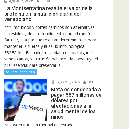
agosto 8, 2026
Editor
La Montserratina resalta el valor de la
proteína en la nutrición diaria del
venezolano
***Embutidos y cortes cárnicos son alternativas
accesibles y de alto rendimiento para el menú
familiar, a la par que resultan determinantes para
mantener la fuerza y la salud inmunológica…
ESPECIAL.- En la dinámica diaria de los hogares
venezolanos, la nutrición balanceada constituye el
pilar esencial para preservar la...
Salud y Tecnología
agosto 7, 2026
Editor
Meta es condenada a
pagar 567 millones de
dólares por
afectaciones a la
salud mental de los
niños
NUEVA YORK.- Un tribunal del estado