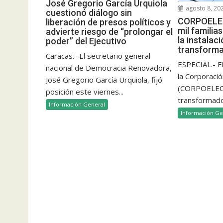
José Gregorio García Urquiola
agosto 8, 20
cuestionó diálogo sin
CORPOELEC
liberación de presos políticos y
mil famili
advierte riesgo de “prolongar el
la instalac
poder” del Ejecutivo
transform
Caracas.- El secretario general
ESPECIAL.- E
nacional de Democracia Renovadora,
la Corporació
José Gregorio García Urquiola, fijó
(CORPOELEC)
posición este viernes...
transformado
Información General
Información Ge