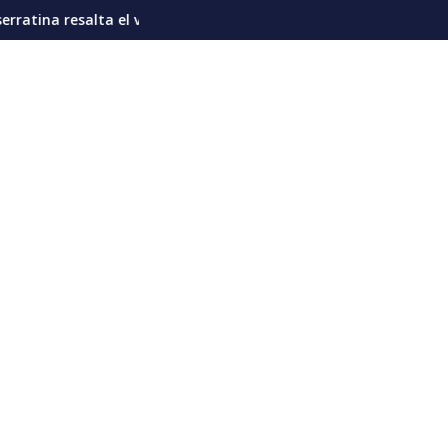
ierte riesgo de “prolongar el poder” del Ejecutivo
r de la proteína en la nutrición diaria del venezolano
Sub21 dorada