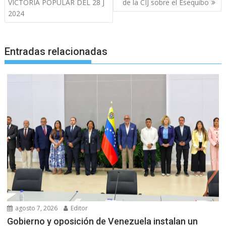
entradas
VICTORIA POPULAR DEL 28 J
de la CIJ sobre el Esequibo
2024
Entradas relacionadas
agosto 7, 2026
Editor
Gobierno y oposición de Venezuela instalan un