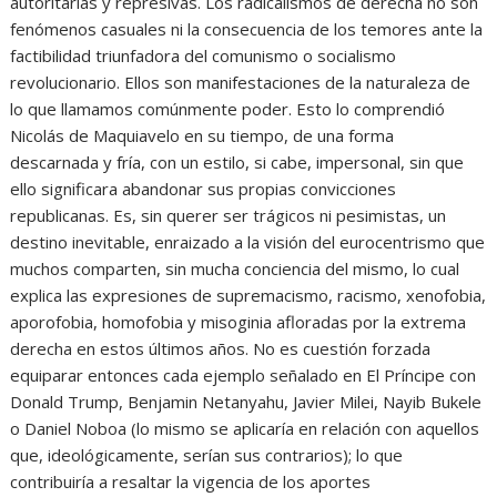
autoritarias y represivas. Los radicalismos de derecha no son
fenómenos casuales ni la consecuencia de los temores ante la
factibilidad triunfadora del comunismo o socialismo
revolucionario. Ellos son manifestaciones de la naturaleza de
lo que llamamos comúnmente poder. Esto lo comprendió
Nicolás de Maquiavelo en su tiempo, de una forma
descarnada y fría, con un estilo, si cabe, impersonal, sin que
ello significara abandonar sus propias convicciones
republicanas. Es, sin querer ser trágicos ni pesimistas, un
destino inevitable, enraizado a la visión del eurocentrismo que
muchos comparten, sin mucha conciencia del mismo, lo cual
explica las expresiones de supremacismo, racismo, xenofobia,
aporofobia, homofobia y misoginia afloradas por la extrema
derecha en estos últimos años. No es cuestión forzada
equiparar entonces cada ejemplo señalado en El Príncipe con
Donald Trump, Benjamin Netanyahu, Javier Milei, Nayib Bukele
o Daniel Noboa (lo mismo se aplicaría en relación con aquellos
que, ideológicamente, serían sus contrarios); lo que
contribuiría a resaltar la vigencia de los aportes