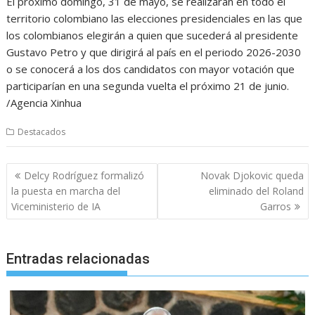
El próximo domingo, 31 de mayo, se realizarán en todo el
territorio colombiano las elecciones presidenciales en las que
los colombianos elegirán a quien que sucederá al presidente
Gustavo Petro y que dirigirá al país en el periodo 2026-2030
o se conocerá a los dos candidatos con mayor votación que
participarían en una segunda vuelta el próximo 21 de junio.
/Agencia Xinhua
Destacados
Navegación
Delcy Rodríguez formalizó
Novak Djokovic queda
de
la puesta en marcha del
eliminado del Roland
entradas
Viceministerio de IA
Garros
Entradas relacionadas