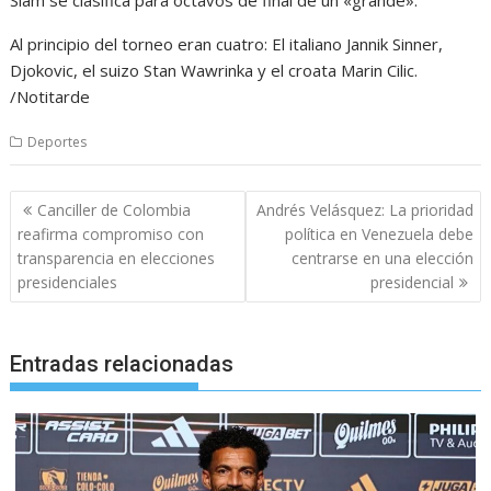
Slam se clasifica para octavos de final de un «grande».
Al principio del torneo eran cuatro: El italiano Jannik Sinner,
Djokovic, el suizo Stan Wawrinka y el croata Marin Cilic.
/Notitarde
Deportes
Navegación
Canciller de Colombia
Andrés Velásquez: La prioridad
de
reafirma compromiso con
política en Venezuela debe
entradas
transparencia en elecciones
centrarse en una elección
presidenciales
presidencial
Entradas relacionadas