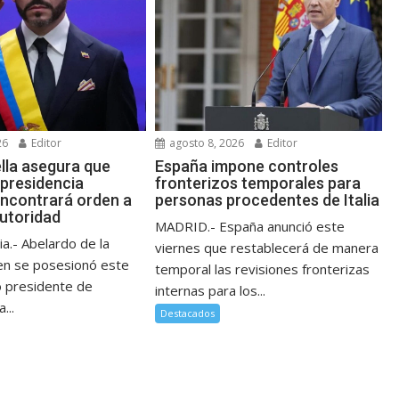
26
Editor
agosto 8, 2026
Editor
ella asegura que
España impone controles
 presidencia
fronterizos temporales para
ncontrará orden a
personas procedentes de Italia
autoridad
MADRID.- España anunció este
a.- Abelardo de la
viernes que restablecerá de manera
ien se posesionó este
temporal las revisiones fronterizas
 presidente de
internas para los...
...
Destacados