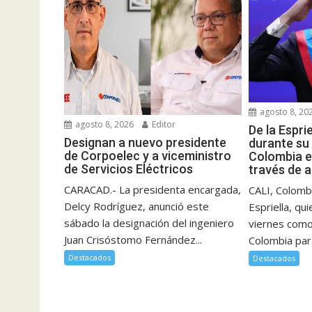
agosto 8, 20
agosto 8, 2026
Editor
De la Espri
Designan a nuevo presidente
durante su
de Corpoelec y a viceministro
Colombia e
de Servicios Eléctricos
través de 
CARACAD.- La presidenta encargada,
CALI, Colombi
Delcy Rodríguez, anunció este
Espriella, qu
sábado la designación del ingeniero
viernes como
Juan Crisóstomo Fernández...
Colombia para
Destacados
Destacados