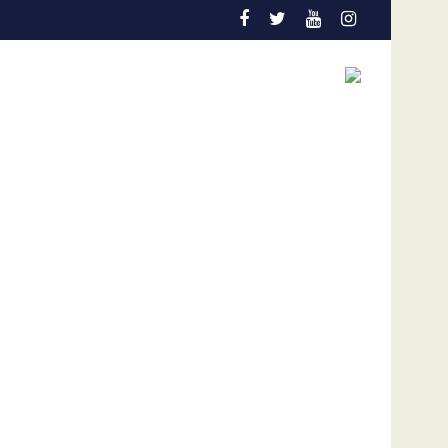
 con “ZIZI”
José Gregorio García Urquiola cuestionó diálogo si