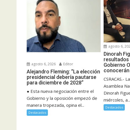
agosto 6, 20
Dinorah Fi
resultados 
agosto 6, 2026
Editor
Gobierno O
conocerán 
Alejandro Fleming: “La elección
presidencial debería pautarse
CSRACAS.- La
para diciembre de 2028”
Asamblea Nac
● Esta nueva negociación entre el
Dinorah Figu
Gobierno y la oposición empezó de
miércoles, a..
manera tropezada, opina el...
Destacados
Destacados