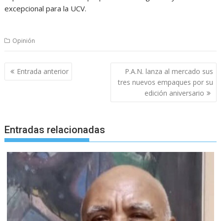
excepcional para la UCV.
Opinión
Navegación
Entrada anterior
P.A.N. lanza al mercado sus
de
tres nuevos empaques por su
entradas
edición aniversario
Entradas relacionadas