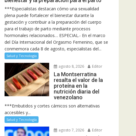
bienestar y la preparación para el parto
***Especialistas destacan cómo una sexualidad
plena puede fortalecer el bienestar durante la
gestación y contribuir a la preparación del cuerpo
para el trabajo de parto mediante procesos
hormonales relacionados… ESPECIAL.- En el marco
del Día Internacional del Orgasmo Femenino, que se
conmemora cada 8 de agosto, especialistas del...
Salud y Tecnología
agosto 8, 2026
Editor
La Montserratina
resalta el valor de la
proteína en la
nutrición diaria del
venezolano
***Embutidos y cortes cárnicos son alternativas
accesibles y...
Salud y Tecnología
agosto 7, 2026
Editor