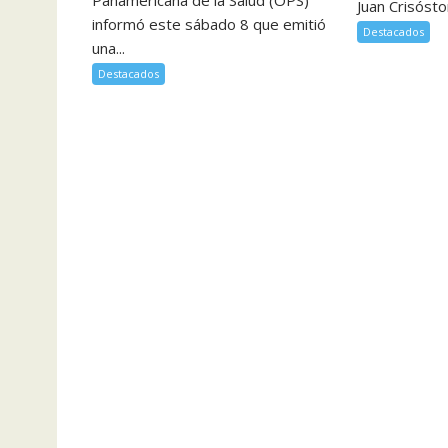
Panamericana de la Salud (OPS)
Juan Crisóst
informó este sábado 8 que emitió
Destacados
una...
Destacados