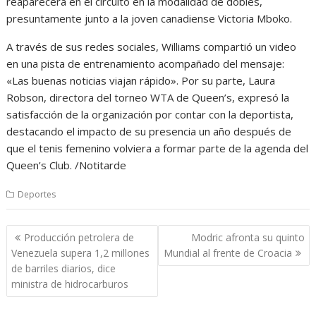
reaparecerá en el circuito en la modalidad de dobles,
presuntamente junto a la joven canadiense Victoria Mboko.
A través de sus redes sociales, Williams compartió un video
en una pista de entrenamiento acompañado del mensaje:
«Las buenas noticias viajan rápido». Por su parte, Laura
Robson, directora del torneo WTA de Queen’s, expresó la
satisfacción de la organización por contar con la deportista,
destacando el impacto de su presencia un año después de
que el tenis femenino volviera a formar parte de la agenda del
Queen’s Club. /Notitarde
Deportes
Navegación
Producción petrolera de
Modric afronta su quinto
de
Venezuela supera 1,2 millones
Mundial al frente de Croacia
entradas
de barriles diarios, dice
ministra de hidrocarburos