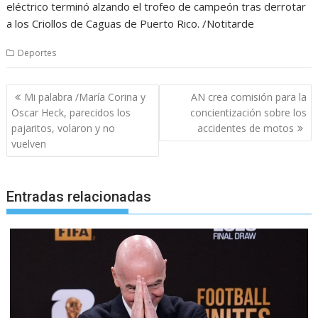
eléctrico terminó alzando el trofeo de campeón tras derrotar
a los Criollos de Caguas de Puerto Rico. /Notitarde
Deportes
Navegación
Mi palabra /María Corina y
AN crea comisión para la
de
Oscar Heck, parecidos los
concientización sobre los
entradas
pajaritos, volaron y no
accidentes de motos
vuelven
Entradas relacionadas