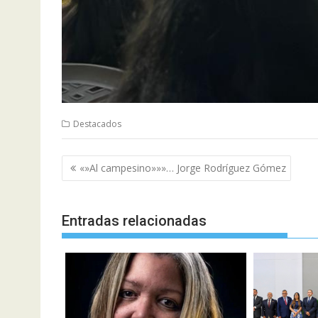
Destacados
Navegación
«»Al campesino»»»… Jorge Rodríguez Gómez
de
entradas
Entradas relacionadas