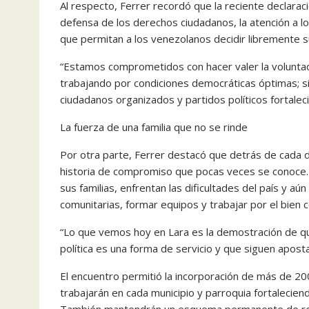
Al respecto, Ferrer recordó que la reciente declarac
defensa de los derechos ciudadanos, la atención a lo
que permitan a los venezolanos decidir libremente s
“Estamos comprometidos con hacer valer la voluntad 
trabajando por condiciones democráticas óptimas; 
ciudadanos organizados y partidos políticos fortaleci
La fuerza de una familia que no se rinde
Por otra parte, Ferrer destacó que detrás de cada dir
historia de compromiso que pocas veces se conoce. 
sus familias, enfrentan las dificultades del país y a
comunitarias, formar equipos y trabajar por el bien 
“Lo que vemos hoy en Lara es la demostración de q
política es una forma de servicio y que siguen aposta
El encuentro permitió la incorporación de más de 200
trabajarán en cada municipio y parroquia fortaleciend
También mantendrán un esquema permanente de reun