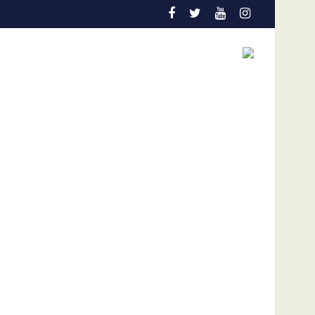
al coyuntura
ólares por afectaciones a la salud mental de los niños
Vozinha genera furor en su presentación en el Colo C