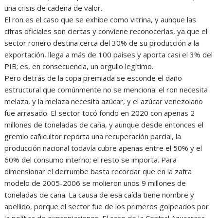
una crisis de cadena de valor.
El ron es el caso que se exhibe como vitrina, y aunque las
cifras oficiales son ciertas y conviene reconocerlas, ya que el
sector ronero destina cerca del 30% de su producción a la
exportación, llega a más de 100 países y aporta casi el 3% del
PIB; es, en consecuencia, un orgullo legítimo.
Pero detrás de la copa premiada se esconde el daño
estructural que comúnmente no se menciona: el ron necesita
melaza, y la melaza necesita azúcar, y el azúcar venezolano
fue arrasado. El sector tocó fondo en 2020 con apenas 2
millones de toneladas de caña, y aunque desde entonces el
gremio cañicultor reporta una recuperación parcial, la
producción nacional todavía cubre apenas entre el 50% y el
60% del consumo interno; el resto se importa. Para
dimensionar el derrumbe basta recordar que en la zafra
modelo de 2005-2006 se molieron unos 9 millones de
toneladas de caña. La causa de esa caída tiene nombre y
apellido, porque el sector fue de los primeros golpeados por
la política de expropiaciones. El caso de la Central Azucarera