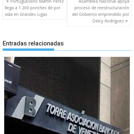
Portugueseño Martín Pérez
Asamblea Nacional apoya
de
llega a 1.200 ponches de por
proceso de reestructuración
entradas
vida en Grandes Ligas
del Gobierno emprendido por
Delcy Rodríguez
Entradas relacionadas