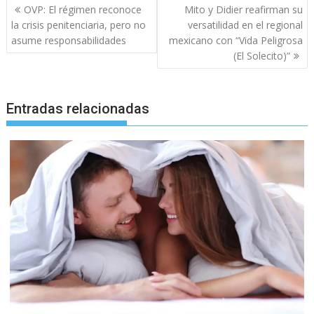
Navegación
OVP: El régimen reconoce
Mito y Didier reafirman su
de
la crisis penitenciaria, pero no
versatilidad en el regional
entradas
asume responsabilidades
mexicano con “Vida Peligrosa
(El Solecito)”
Entradas relacionadas