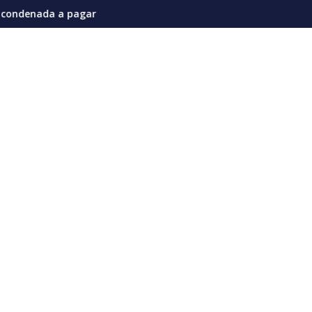
nes en la actual coyuntura
 millones de dólares por afectaciones a la salud mental de los
Vozinha genera furor en su presentación