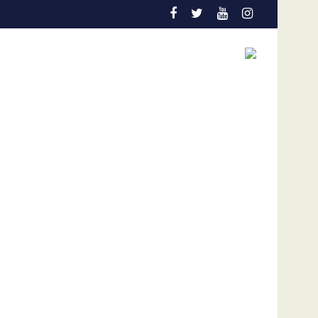
 niños
 en el Colo Colo de Chile
Gobierno y oposición de Venezuela instalan un 