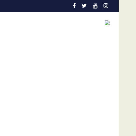
ón temprana es la gran aliada para salvar vidas
Admisión de culpa