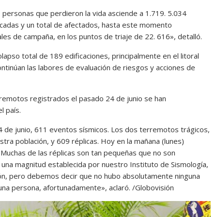
e personas que perdieron la vida asciende a 1.719. 5.034
cadas y un total de afectados, hasta este momento
ales de campaña, en los puntos de triaje de 22. 616», detalló.
apso total de 189 edificaciones, principalmente en el litoral
ontinúan las labores de evaluación de riesgos y acciones de
remotos registrados el pasado 24 de junio se han
l país.
4 de junio, 611 eventos sísmicos. Los dos terremotos trágicos,
tra población, y 609 réplicas. Hoy en la mañana (lunes)
n. Muchas de las réplicas son tan pequeñas que no son
n una magnitud establecida por nuestro Instituto de Sismología,
ación, pero debemos decir que no hubo absolutamente ninguna
guna persona, afortunadamente», aclaró. /Globovisión