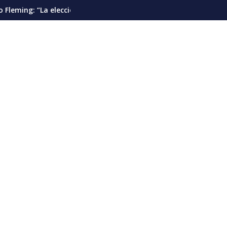
esidencial debería pautarse para diciembre de 2028”
Cáncer de pulmón en Venezuela: la detecci