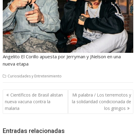
Angelito El Corillo apuesta por Jerryman y JNelson en una
nueva etapa
Curiosidades y Entretenimiento
Navegación
Científicos de Brasil alistan
Mi palabra / Los terremotos y
de
nueva vacuna contra la
la solidaridad condicionada de
entradas
malaria
los gringos
Entradas relacionadas