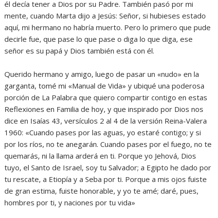
él decía tener a Dios por su Padre. También pasó por mi
mente, cuando Marta dijo a Jesús: Señor, si hubieses estado
aquí, mi hermano no habría muerto. Pero lo primero que pude
decirle fue, que pase lo que pase o diga lo que diga, ese
señor es su papá y Dios también está con él.
‎Querido hermano y amigo, luego de pasar un «nudo» en la
garganta, tomé mi «Manual de Vida» y ubiqué una poderosa
porción de La Palabra que quiero compartir contigo en estas
Reflexiones en Familia de hoy, y que inspirado por Dios nos
dice en Isaías 43, versículos 2 al 4 de la versión Reina-Valera
1960: «Cuando pases por las aguas, yo estaré contigo; y si
por los ríos, no te anegarán. Cuando pases por el fuego, no te
quemarás, ni la llama arderá en ti. Porque yo Jehová, Dios
tuyo, el Santo de Israel, soy tu Salvador; a Egipto he dado por
tu rescate, a Etiopía y a Seba por ti. Porque a mis ojos fuiste
de gran estima, fuiste honorable, y yo te amé; daré, pues,
hombres por ti, y naciones por tu vida»