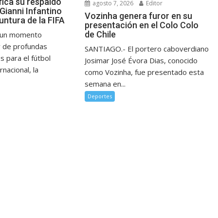
fica su respaldo
agosto 7, 2026
Editor
Gianni Infantino
Vozinha genera furor en su
untura de la FIFA
presentación en el Colo Colo
de Chile
n un momento
y de profundas
SANTIAGO.- El portero caboverdiano
s para el fútbol
Josimar José Évora Dias, conocido
rnacional, la
como Vozinha, fue presentado esta
semana en...
Deportes