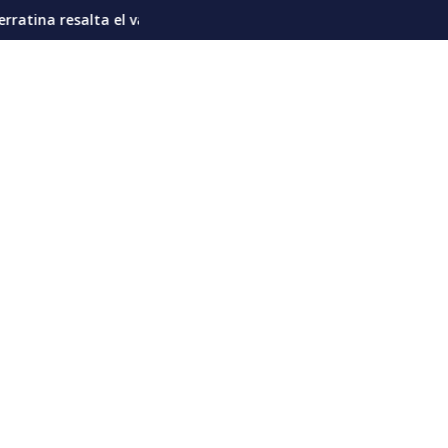
esgo de “prolongar el poder” del Ejecutivo
proteína en la nutrición diaria del venezolano
Sub21 dorada