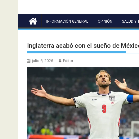
INFORMACIÓN GENERAL
OPINIÓN
SALUD Y 
Inglaterra acabó con el sueño de Méxic
julio 6, 2026
Editor