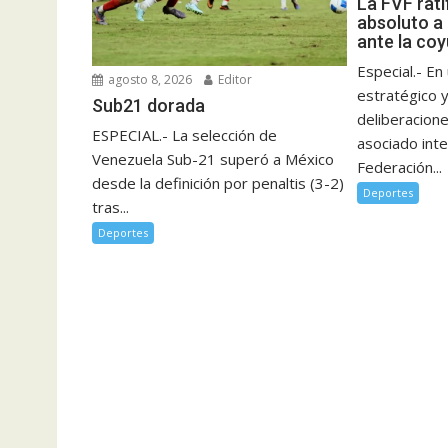
La FVF rati
absoluto a 
ante la coy
Especial.- E
agosto 8, 2026
Editor
estratégico 
Sub21 dorada
deliberacione
ESPECIAL.- La selección de
asociado inte
Venezuela Sub-21 superó a México
Federación...
desde la definición por penaltis (3-2)
Deportes
tras...
Deportes