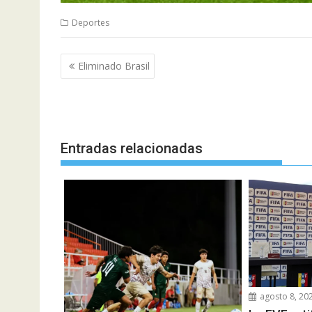
Deportes
Navegación
Eliminado Brasil
de
entradas
Entradas relacionadas
agosto 8, 20