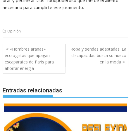
orar y pedirle al Dios Todopoderoso que me dé el aliento
necesario para cumplirte ese juramento.
Opinión
Navegación
«Hombres arañas»
Ropa y tiendas adaptadas: La
de
ecologistas que apagan
discapacidad busca su hueco
entradas
escaparates de París para
en la moda
ahorrar energía
Entradas relacionadas