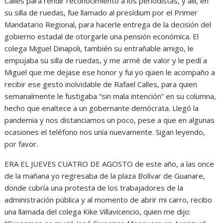
Calles para rendir reconocimiento a los periodistas, y allí, en
su silla de ruedas, fue llamado al presídium por el Primer
Mandatario Regional, para hacerle entrega de la decisión del
gobierno estadal de otorgarle una pensión económica. El
colega Miguel Dinapoli, también su entrañable amigo, le
empujaba su silla de ruedas, y me armé de valor y le pedí a
Miguel que me dejase ese honor y fui yo quien le acompaño a
recibir ese gesto inolvidable de Rafael Calles, para quien
semanalmente le fustigaba “sin mala intención” en su columna,
hecho que enaltece a un gobernante demócrata. Llegó la
pandemia y nos distanciamos un poco, pese a que en algunas
ocasiones el teléfono nos unía nuevamente. Sigan leyendo,
por favor.
ERA EL JUEVES CUATRO DE AGOSTO de este año, a las once
de la mañana yo regresaba de la plaza Bolívar de Guanare,
donde cubría una protesta de los trabajadores de la
administración pública y al momento de abrir mi carro, recibo
una llamada del colega Kike Villavicencio, quien me dijo: