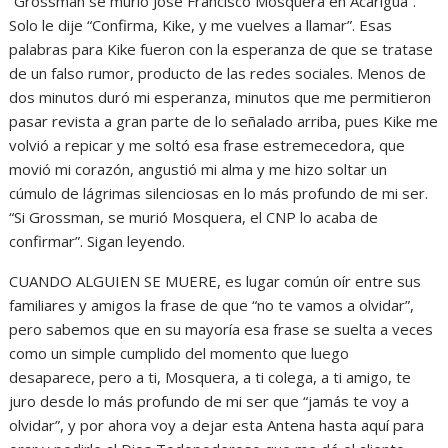
“Grossman se murió José Francisco Mosquera en Acarigua”.
Solo le dije “Confirma, Kike, y me vuelves a llamar”. Esas
palabras para Kike fueron con la esperanza de que se tratase
de un falso rumor, producto de las redes sociales. Menos de
dos minutos duró mi esperanza, minutos que me permitieron
pasar revista a gran parte de lo señalado arriba, pues Kike me
volvió a repicar y me soltó esa frase estremecedora, que
movió mi corazón, angustió mi alma y me hizo soltar un
cúmulo de lágrimas silenciosas en lo más profundo de mi ser.
“Si Grossman, se murió Mosquera, el CNP lo acaba de
confirmar”. Sigan leyendo.
CUANDO ALGUIEN SE MUERE, es lugar común oír entre sus
familiares y amigos la frase de que “no te vamos a olvidar”,
pero sabemos que en su mayoría esa frase se suelta a veces
como un simple cumplido del momento que luego
desaparece, pero a ti, Mosquera, a ti colega, a ti amigo, te
juro desde lo más profundo de mi ser que “jamás te voy a
olvidar”, y por ahora voy a dejar esta Antena hasta aquí para