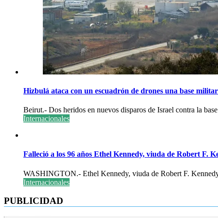
Hizbulá ataca con un escuadrón de drones una base militar 
Beirut.- Dos heridos en nuevos disparos de Israel contra la ba
Internacionales
Falleció a los 96 años Ethel Kennedy, viuda de Robert F. 
WASHINGTON.- Ethel Kennedy, viuda de Robert F. Kennedy, fal
Internacionales
PUBLICIDAD