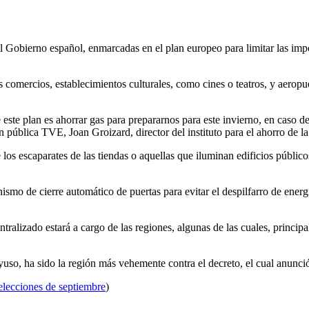
obierno español, enmarcadas en el plan europeo para limitar las impor
os comercios, establecimientos culturales, como cines o teatros, y aeropu
este plan es ahorrar gas para prepararnos para este invierno, en caso de 
ón pública TVE, Joan Groizard, director del instituto para el ahorro de l
los escaparates de las tiendas o aquellas que iluminan edificios públic
nismo de cierre automático de puertas para evitar el despilfarro de ener
tralizado estará a cargo de las regiones, algunas de las cuales, princip
uso, ha sido la región más vehemente contra el decreto, el cual anunció
 elecciones de septiembre
)