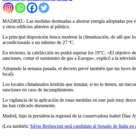
MADRID.- Las medidas destinadas a ahorrar energía adoptadas por el G
y otros edificios abiertos al público.
La principal disposición busca moderar la climatización, de allí que l
acondicionado a un mínimo de 27 ºC.
En invierno, la calefacción no podrá superar los 19°C. «El objetivo de 
sanciones, cortar el suministro de gas a Europa», explicó a la televisi
Adoptado la semana pasada, el decreto prevé también que las luces de 
local).
Los locales climatizados tendrán que instalar, si no lo tienen, un meca
sanciones en caso de incumplimiento.
La vigilancia de la aplicación de estas medidas en este país muy descen
las han criticado duramente.
Madrid, bajo la presidencia regional de la conservadora Isabel Díaz Ay
(Lea también:
Silvio Berlusconi será candidato al Senado de Italia en