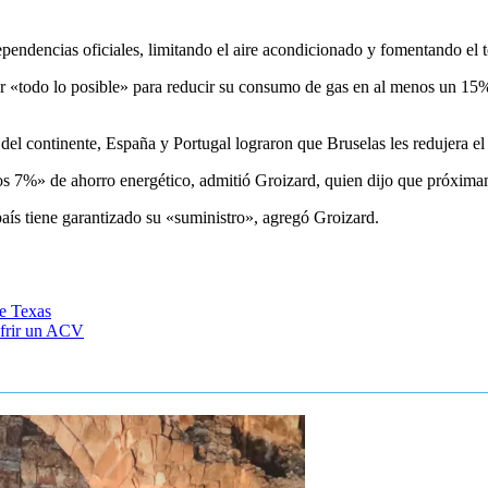
ndencias oficiales, limitando el aire acondicionado y fomentando el te
r «todo lo posible» para reducir su consumo de gas en al menos un 15%
del continente, España y Portugal lograron que Bruselas les redujera el
os 7%» de ahorro energético, admitió Groizard, quien dijo que próxima
aís tiene garantizado su «suministro», agregó Groizard.
de Texas
ufrir un ACV