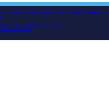
 con propaganda ni improvisación sino con ingeniería, mantenimiento, i
ses
a Guaira, según gobernador de la entidad
cciones en Nicaragua