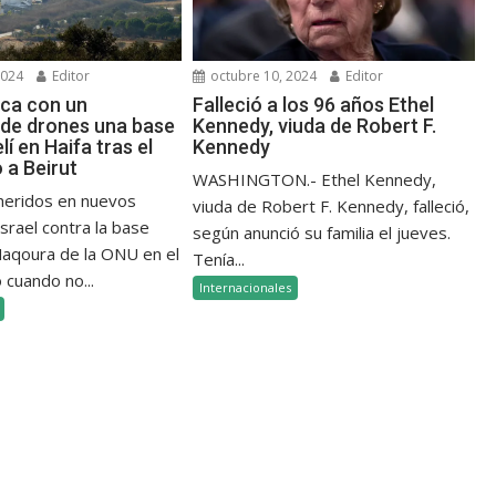
2024
Editor
octubre 10, 2024
Editor
aca con un
Falleció a los 96 años Ethel
de drones una base
Kennedy, viuda de Robert F.
elí en Haifa tras el
Kennedy
a Beirut
WASHINGTON.- Ethel Kennedy,
 heridos en nuevos
viuda de Robert F. Kennedy, falleció,
srael contra la base
según anunció su familia el jueves.
 Naqoura de la ONU en el
Tenía...
 cuando no...
Internacionales