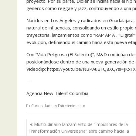
proyecto. Por su parte, Didier se inclina hacia el hip
géneros como reggae y jazz, contribuyendo a una pr
Nacidos en Los Ángeles y radicados en Guadalajara, 
natural de influencias, consolidando un estilo propio 
trayectoria, lanzamientos como “RAP AP A”, “Digita
evolución, definiendo el camino hacia esta nueva eta
Con “Vida Peligrosa (El Solecito)”, M&D continúan de
posicionándose dentro de una nueva generación de ar
Videoclip: https://youtu.be/NBPAuBFQ8XQ?si=jKx
—
Agencia New Talent Colombia
Curiosidades y Entretenimiento
Navegación
Multitudinario lanzamiento de “Impulsores de la
de
Transformación Universitaria” abre camino hacia la