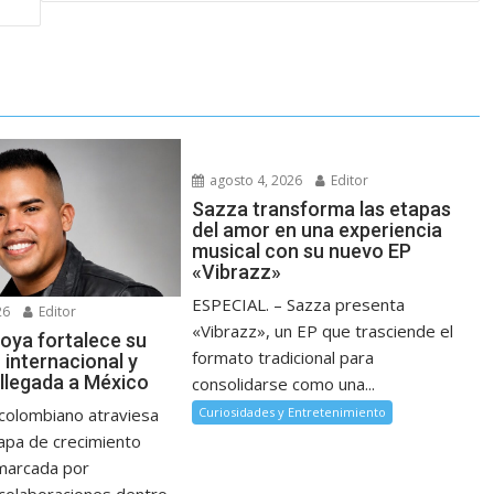
agosto 4, 2026
Editor
Sazza transforma las etapas
del amor en una experiencia
musical con su nuevo EP
«Vibrazz»
ESPECIAL. – Sazza presenta
26
Editor
«Vibrazz», un EP que trasciende el
oya fortalece su
formato tradicional para
 internacional y
 llegada a México
consolidarse como una...
Curiosidades y Entretenimiento
 colombiano atraviesa
apa de crecimiento
 marcada por
colaboraciones dentro