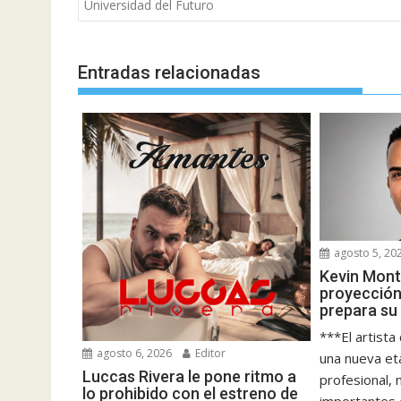
entradas
Universidad del Futuro
Entradas relacionadas
agosto 5, 20
Kevin Mont
proyección
prepara su
***El artista
agosto 6, 2026
Editor
una nueva et
Luccas Rivera le pone ritmo a
profesional,
lo prohibido con el estreno de
importantes 