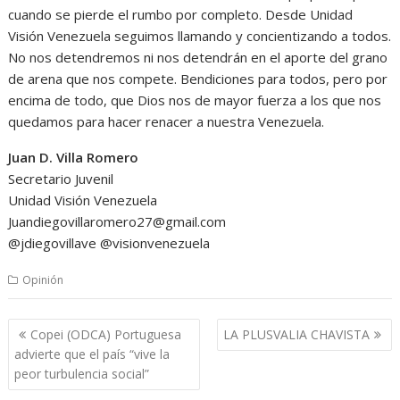
cuando se pierde el rumbo por completo. Desde Unidad
Visión Venezuela seguimos llamando y concientizando a todos.
No nos detendremos ni nos detendrán en el aporte del grano
de arena que nos compete. Bendiciones para todos, pero por
encima de todo, que Dios nos de mayor fuerza a los que nos
quedamos para hacer renacer a nuestra Venezuela.
Juan D. Villa Romero
Secretario Juvenil
Unidad Visión Venezuela
Juandiegovillaromero27@gmail.com
@jdiegovillave @visionvenezuela
Opinión
Navegación
Copei (ODCA) Portuguesa
LA PLUSVALIA CHAVISTA
de
advierte que el país “vive la
entradas
peor turbulencia social”