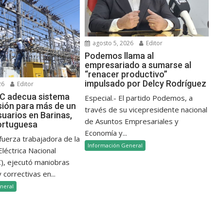
agosto 5, 2026
Editor
Podemos llama al
empresariado a sumarse al
“renacer productivo”
impulsado por Delcy Rodríguez
26
Editor
 adecua sistema
Especial.- El partido Podemos, a
sión para más de un
través de su vicepresidente nacional
suarios en Barinas,
de Asuntos Empresariales y
ortuguesa
Economía y...
 fuerza trabajadora de la
Información General
léctrica Nacional
, ejecutó maniobras
 correctivas en...
neral