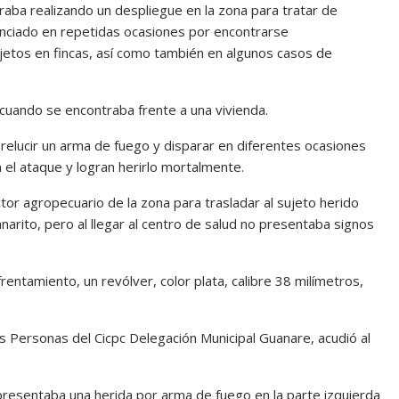
raba realizando un despliegue en la zona para tratar de
nciado en repetidas ocasiones por encontrarse
etos en fincas, así como también en algunos casos de
s cuando se encontraba frente a una vivienda.
 a relucir un arma de fuego y disparar en diferentes ocasiones
n el ataque y logran herirlo mortalmente.
ctor agropecuario de la zona para trasladar al sujeto herido
narito, pero al llegar al centro de salud no presentaba signos
nfrentamiento, un revólver, color plata, calibre 38 milímetros,
s Personas del Cicpc Delegación Municipal Guanare, acudió al
presentaba una herida por arma de fuego en la parte izquierda