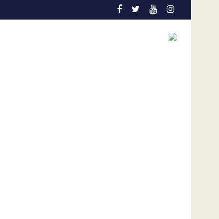
istema eléctrico no se recupera con propaganda ni improvisación
OVP: 49 presos han muerto en Venezuel