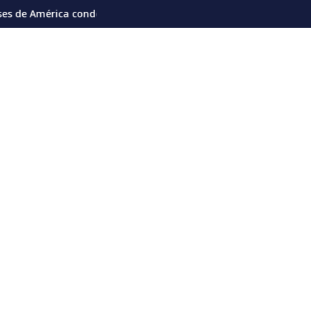
n gobernador de la entidad
enan plan de los Ortega de eliminar elecciones en Nicaragua
Ingeniero Roberto Vernet: "El s