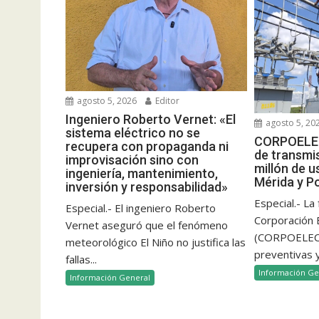
agosto 5, 2026
Editor
Ingeniero Roberto Vernet: «El
agosto 5, 20
sistema eléctrico no se
CORPOELEC
recupera con propaganda ni
de transmi
improvisación sino con
millón de u
ingeniería, mantenimiento,
Mérida y P
inversión y responsabilidad»
Especial.- La
Especial.- El ingeniero Roberto
Corporación E
Vernet aseguró que el fenómeno
(CORPOELEC)
meteorológico El Niño no justifica las
preventivas y
fallas...
Información Ge
Información General