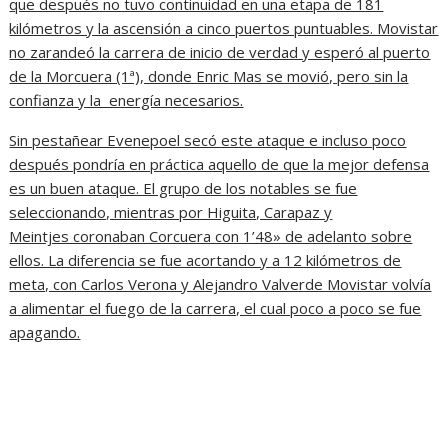
que después no tuvo continuidad en una etapa de 181
kilómetros y la ascensión a cinco puertos puntuables. Movistar
no zarandeó la carrera de inicio de verdad y esperó al puerto
de la Morcuera (1ª), donde Enric Mas se movió, pero sin la
confianza y la energía necesarios.
Sin pestañear Evenepoel secó este ataque e incluso poco
después pondría en práctica aquello de que la mejor defensa
es un buen ataque. El grupo de los notables se fue
seleccionando, mientras por Higuita, Carapaz y
Meintjes coronaban Corcuera con 1’48» de adelanto sobre
ellos. La diferencia se fue acortando y a 12 kilómetros de
meta, con Carlos Verona y Alejandro Valverde Movistar volvía
a alimentar el fuego de la carrera, el cual poco a poco se fue
apagando.