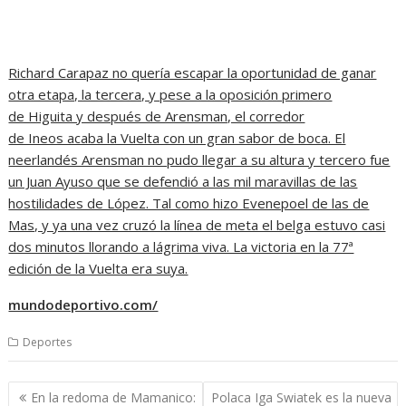
Richard Carapaz no quería escapar la oportunidad de ganar
otra etapa, la tercera, y pese a la oposición primero
de Higuita y después de Arensman, el corredor
de Ineos acaba la Vuelta con un gran sabor de boca. El
neerlandés Arensman no pudo llegar a su altura y tercero fue
un Juan Ayuso que se defendió a las mil maravillas de las
hostilidades de López. Tal como hizo Evenepoel de las de
Mas, y ya una vez cruzó la línea de meta el belga estuvo casi
dos minutos llorando a lágrima viva. La victoria en la 77ª
edición de la Vuelta era suya.
mundodeportivo.com/
Deportes
Navegación
En la redoma de Mamanico:
Polaca Iga Swiatek es la nueva