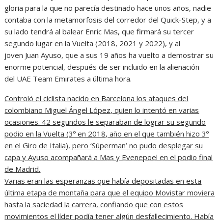
gloria para la que no parecía destinado hace unos años, nadie
contaba con la metamorfosis del corredor del Quick-Step, y a
su lado tendrá al balear Enric Mas, que firmará su tercer
segundo lugar en la Vuelta (2018, 2021 y 2022), y al
joven Juan Ayuso, que a sus 19 años ha vuelto a demostrar su
enorme potencial, después de ser incluido en la alienación
del UAE Team Emirates a última hora.
Controló el ciclista nacido en Barcelona los ataques del
colombiano Miguel Ángel López, quien lo intentó en varias
ocasiones. 42 segundos le separaban de lograr su segundo
podio en la Vuelta (3º en 2018, año en el que también hizo 3º
en el Giro de Italia), pero ‘Súperman’ no pudo desplegar su
capa y Ayuso acompañará a Mas y Evenepoel en el podio final
de Madrid.
Varias eran las esperanzas que había depositadas en esta
última etapa de montaña para que el equipo Movistar moviera
hasta la saciedad la carrera, confiando que con estos
movimientos el líder podía tener algún desfallecimiento. Había