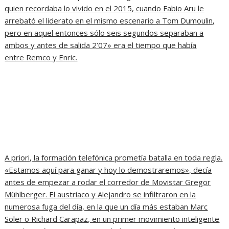
quien recordaba lo vivido en el 2015, cuando Fabio Aru le
arrebató el liderato en el mismo escenario a Tom Dumoulin,
pero en aquel entonces sólo seis segundos separaban a
ambos y antes de salida 2’07» era el tiempo que había
entre Remco y Enric.
A priori, la formación telefónica prometía batalla en toda regla.
«Estamos aquí para ganar y hoy lo demostraremos», decía
antes de empezar a rodar el corredor de Movistar Gregor
Mühlberger. El austríaco y Alejandro se infiltraron en la
numerosa fuga del día, en la que un día más estaban Marc
Soler o Richard Carapaz, en un primer movimiento inteligente