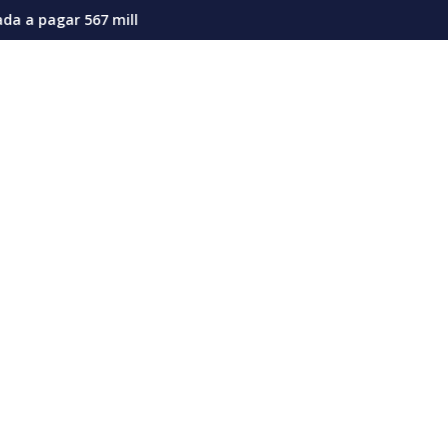
la actual coyuntura
es de dólares por afectaciones a la salud mental de los niños
Vozinha genera furor en su presentación en el 