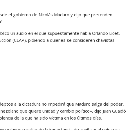
de el gobierno de Nicolás Maduro y dijo que pretenden
ó.
blicó un audio en el que supuestamente habla Orlando Licet,
ucción (CLAP), pidiendo a quienes se consideren chavistas
deptos a la dictadura no impedirá que Maduro salga del poder,
nezolano que quiere unidad y cambio político», dijo Juan Guaidó
lencia de la que ha sido víctima en los últimos días.
ezolanos resaltando la importancia de «unificar al país para