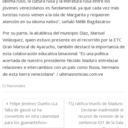
idioma ruso, la cultura rusa y la literatura rusa entre los
jóvenes venezolanos es fundamental, ya que cada vez más
turistas rusos vienen a la isla de Margarita y requieren
atención en su idioma nativo”, señaló Mélik Bagdasárov
Por su parte, la alcaldesa del municipio Díaz, Marisel
Velásquez, quien estuvo presente en el recorrido por la ETC
Gran Mariscal de Ayacucho, también destacó la importancia de
esta colaboración educativa binacional: “Es una política
acertada de nuestro presidente Nicolás Maduro entrelazar
relaciones e intercambios con un país como Rusia, hermano
de esta tierra venezolana”. / ultimasnoticias.com.ve
Nacionales
Navegación
Felipe Jiménez Dueño:«La
TSJ ratifica triunfo de Maduro:
de
falta de gasoil se ha
Declaran inadmisible el
entradas
convertido en otra calamidad
recurso de revisión de la
para los guanariteños»
sentencia 031 de la Sala