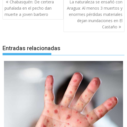
Navegación
Chabasquén: De certera
La naturaleza se ensañó con
de
puñalada en el pecho dan
Aragua: Al menos 3 muertos y
entradas
muerte a joven barbero
enormes pérdidas materiales
dejan inundaciones en El
Castaño
Entradas relacionadas